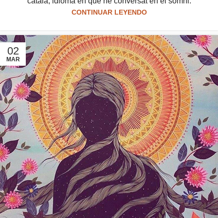
català, idioma en què he conversat en el somni.
CONTINUAR LEYENDO
02
MAR