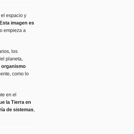
 el espacio y
Esta imagen es
go empieza a
rios, los
el planeta,
o organismo
iente, como lo
te en el
e la Tierra en
oría de sistemas
,