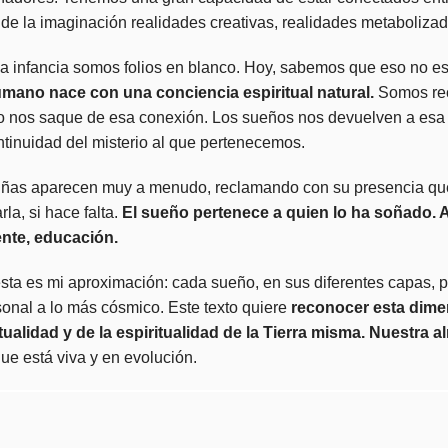
és de la imaginación realidades creativas, realidades metaboliza
 infancia somos folios en blanco. Hoy, sabemos que eso no es 
umano nace con una conciencia espiritual natural.
Somos rec
n no nos saque de esa conexión. Los sueños nos devuelven a esa
ontinuidad del misterio al que pertenecemos.
y niñas aparecen muy a menudo, reclamando con su presencia q
a, si hace falta.
El sueño pertenece a quien lo ha soñado.
ente, educación.
esta es mi aproximación: cada sueño, en sus diferentes capas, 
onal a lo más cósmico. Este texto quiere
reconocer esta dim
alidad y de la espiritualidad de la Tierra misma. Nuestra a
e está viva y en evolución.