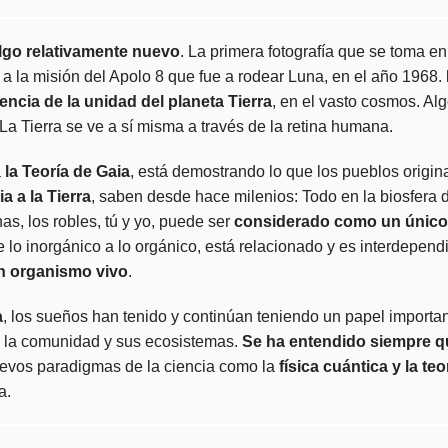
algo relativamente nuevo
. La primera fotografía que se toma en
e a la misión del Apolo 8 que fue a rodear Luna, en el año 1968.
ncia de la unidad del planeta Tierra
, en el vasto cosmos. Al
 La Tierra se ve a sí misma a través de la retina humana.
a
la
Teoría de Gaia
, está demostrando lo que los pueblos origina
a a la Tierra
, saben desde hace milenios: Todo en la biosfera d
as, los robles, tú y yo, puede ser
considerado como un únic
de lo inorgánico a lo orgánico, está relacionado y es interdepend
an organismo vivo
.
a
, los sueños han tenido y continúan teniendo un papel importan
 la comunidad y sus ecosistemas.
Se ha entendido siempre qu
nuevos paradigmas de la ciencia como la
física cuántica y la te
a.