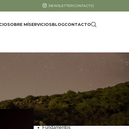
NEWSLETTER
CONTACTO
ICIO
SOBRE MÍ
SERVICIOS
BLOG
CONTACTO
CATEGORÍAS
Cuentos y poemas
Ecología
Emociones
Fisiología
Fundamentos