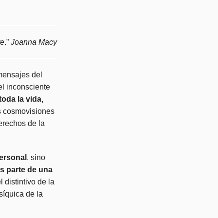
te
.”
Joanna Macy
mensajes del
el inconsciente
oda la vida,
as cosmovisiones
erechos de la
ersonal
, sino
s parte de una
distintivo de la
psíquica de la