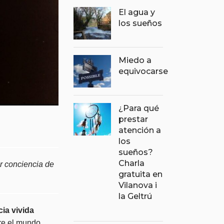
El agua y
los sueños
Miedo a
equivocarse
¿Para qué
prestar
atención a
los
sueños?
Charla
r conciencia de
gratuita en
Vilanova i
la Geltrú
ia vivida
re el mundo