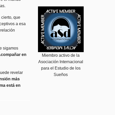
das.
cierto, que
eptivos a esa
 relación
ue sigamos
 Acompañar en
Miembro activo de la
Asociación Internacional
para el Estudio de los
puede revelar
Sueños
ensión más
lma está en