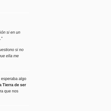
ión si en un
.”
estiono si no
que ella me
a, esperaba algo
a Tierra de ser
rra que nos