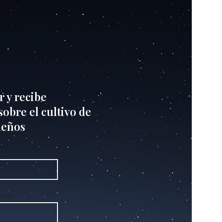
r y recibe
obre el cultivo de
ueños
nico: