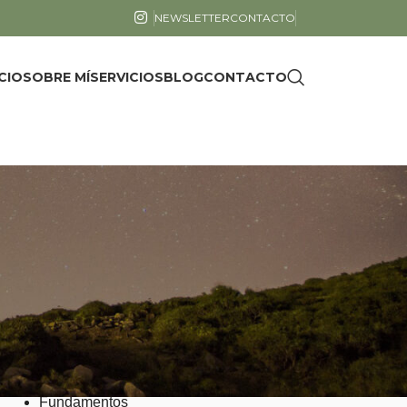
NEWSLETTER
CONTACTO
ICIO
SOBRE MÍ
SERVICIOS
BLOG
CONTACTO
CATEGORÍAS
Cuentos y poemas
Ecología
Emociones
Fisiología
Fundamentos