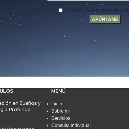
He leído y acepto la Política d
CULOS
MENÚ
ción en Sueños y
Inicio
gía Profunda
Sobre mí
Servicios
Consulta individual