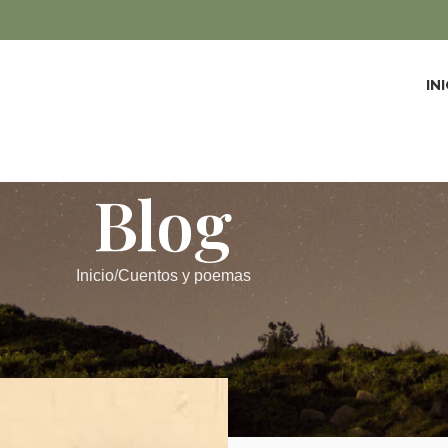
IN
Blog
Inicio
Cuentos y poemas
UENTOS Y POEMAS
la leyenda de Sant Jordi?
by
admin
On 23/04/2015