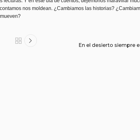
 lecturas. Y en este día de cuentos, dejémonos maravillar muc
 que contamos nos moldean. ¿Cambiamos las historias? ¿Cambia
s mueven?
En el desierto siempre 