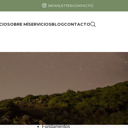
NEWSLETTER
CONTACTO
ICIO
SOBRE MÍ
SERVICIOS
BLOG
CONTACTO
CATEGORÍAS
Cuentos y poemas
Ecología
Emociones
Fisiología
Fundamentos