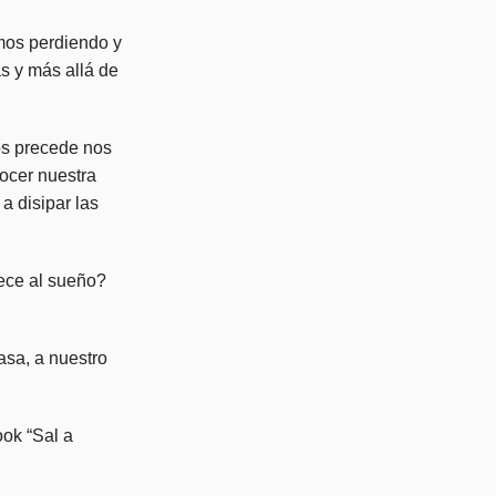
amos perdiendo y
s y más allá de
os precede nos
nocer nuestra
a disipar las
nece al sueño?
asa, a nuestro
ook “Sal a