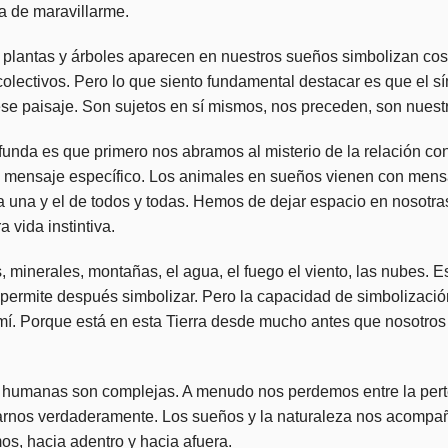
ja de maravillarme.
 plantas y árboles aparecen en nuestros sueños simbolizan cosa
colectivos. Pero lo que siento fundamental destacar es que el s
ese paisaje. Son sujetos en sí mismos, nos preceden, son nuest
unda es que primero nos abramos al misterio de la relación con 
un mensaje específico. Los animales en sueños vienen con mens
da una y el de todos y todas. Hemos de dejar espacio en nosotra
a vida instintiva.
minerales, montañas, el agua, el fuego el viento, las nubes. Es
permite después simbolizar. Pero la capacidad de simbolizació
e mí. Porque está en esta Tierra desde mucho antes que nosotro
s humanas son complejas. A menudo nos perdemos entre la per
ucharnos verdaderamente. Los sueños y la naturaleza nos acompañ
s, hacia adentro y hacia afuera.