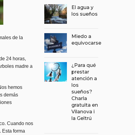
El agua y
los sueños
Miedo a
males de la
equivocarse
de 24 horas,
¿Para qué
árboles madre a
prestar
atención a
los
 Nos hemos
sueños?
los demás
Charla
ciones
gratuita en
Vilanova i
la Geltrú
ico. Cuando nos
. Esta forma