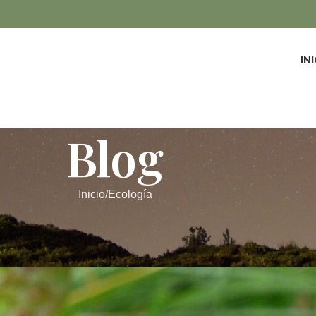
IN
Blog
Inicio
Ecología
ECOLOGÍA
 a un orden más amplio
Beatriz Salgado
On 14/09/2023