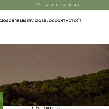
NEWSLETTER
CONTACTO
ICIO
SOBRE MÍ
SERVICIOS
BLOG
CONTACTO
CATEGORÍAS
Cuentos y poemas
Ecología
Emociones
Fisiología
Fundamentos