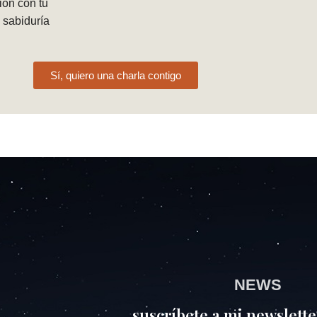
ión con tu
 sabiduría
Sí, quiero una charla contigo
NEWS
suscríbete a mi newslette